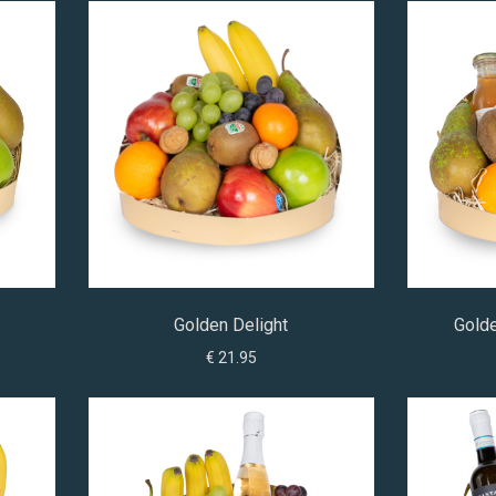
Golden Delight
Golde
€ 21.95