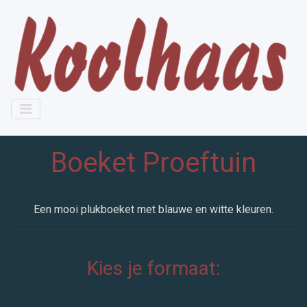
Boeket Proeftuin
Een mooi plukboeket met blauwe en witte kleuren.
Kies je formaat: